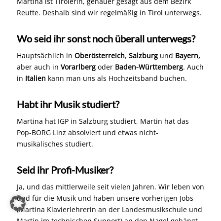
Martina ist Tirolerin, genauer gesagt aus dem Bezirk
Reutte. Deshalb sind wir regelmäßig in Tirol unterwegs.
Wo seid ihr sonst noch überall unterwegs?
Hauptsächlich in
Oberösterreich
,
Salzburg
und
Bayern
,
aber auch in
Vorarlberg
oder
Baden-Württemberg
. Auch
in
Italien
kann man uns als Hochzeitsband buchen.
Habt ihr Musik studiert?
Martina hat IGP in Salzburg studiert, Martin hat das
Pop-BORG Linz absolviert und etwas nicht-
musikalisches studiert.
Seid ihr Profi-Musiker?
Ja, und das mittlerweile seit vielen Jahren. Wir leben von
und für die Musik und haben unsere vorherigen Jobs
(Martina Klavierlehrerin an der Landesmusikschule und
Martin im technischen Support) an den Nagel gehängt.