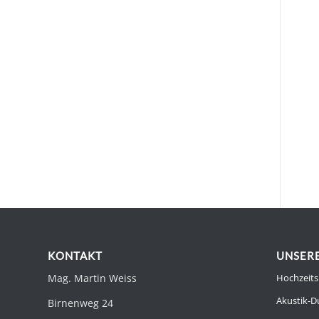
KONTAKT
UNSERE
Mag. Martin Weiss
Hochzeits
Akustik-D
Birnenweg 24