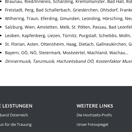
Braunau, Ried/Innkreis, Schärding, Kremsmünster, Bad Hall, R
Freistadt, Perg, Bad Schallerbach, Grieskirchen, Ohlsdorf, Fra
Wilhering, Traun, Eferding, Gmunden, Leonding, Hörsching, N
Salzburg, Wien, Amstetten, Melk, St. Pölten, Passau, Bad Leonf
Leoben, Kapfenberg, Liezen, Türnitz, Purgstall, Scheibbs, Molln
St. Florian, Asten, Ottensheim, Haag, Dietach, Gallneukirchen,
Bayern, OÖ, NÖ, Steiermark, Mostviertel, Machland, Wachau…
Dinnermusik
,
Tanzmusik
,
Hochzeitsband OÖ
,
Kostenfaktor Musi
 LEISTUNGEN
WEITERE LINKS
band Österreich
Die Hochzeits-Profis
uo für die Trauung
Unser Fotospiegel