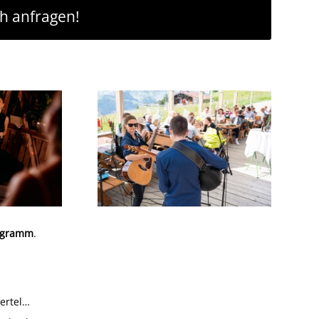
ch anfragen!
ogramm
.
iertel…