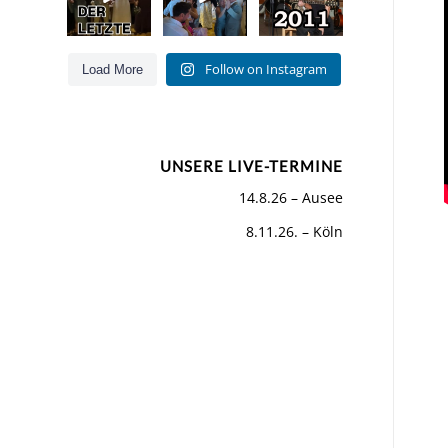
Hits für Jung
und Alt
...
Was für ein
...
Als wir
...
55
53
160
0
Follow on Instagram
Load More
0
26
UNSERE LIVE-TERMINE
14.8.26 – Ausee
8.11.26. – Köln