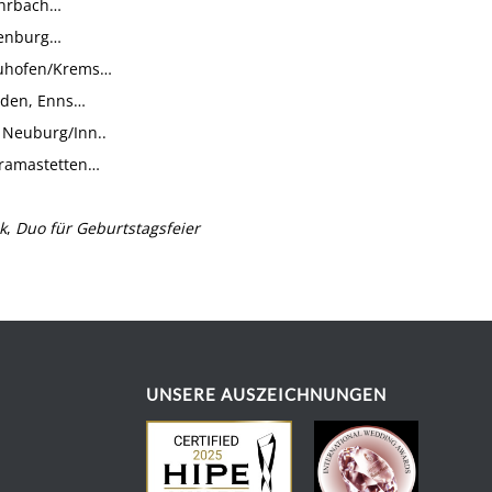
ohrbach…
nkenburg…
euhofen/Krems…
elden, Enns…
, Neuburg/Inn..
 Gramastetten…
k
,
Duo für Geburtstagsfeier
UNSERE AUSZEICHNUNGEN