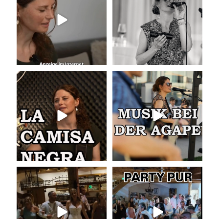
...
Vor 15
...
41
0
34
0
La Camisa Negra
Musik bei der Agape
Wir lieben
...
Was passiert
...
49
0
54
4
Abschlusslied der Hochzeit
Party pur mit mit den besten Hits
für Jung und Alt
...
Was für ein
...
55
0
53
0