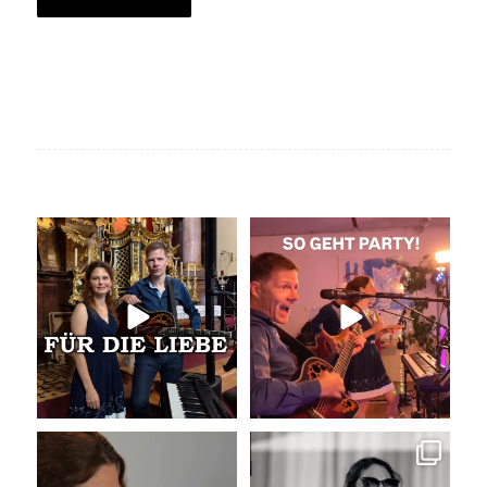
Unser Geheimtipp für die
So geht Party!
Trauung
Was für eine tolle
...
Wir
...
34
0
26
0
Unser Kennenlernen vor 15
Sommer, Sonne, Gefühle bei der
Jahren
Agape!