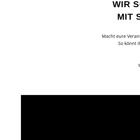
WIR 
MIT 
Macht eure Verans
So könnt i
https://www.youtube.com/watch?v=gZS6E2TFPT4