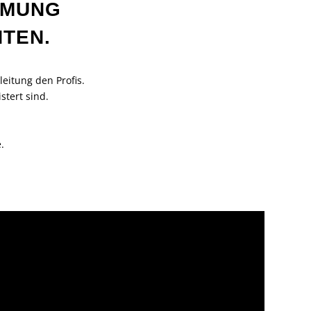
MMUNG
NTEN.
eitung den Profis.
stert sind.
.