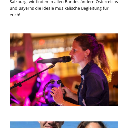
Under Water (@officialavec Acoustic Cover)
...
48
4