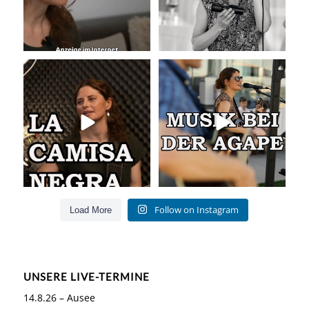
La Camisa Negra
Musik bei der Agape
Wir lieben
...
Was passiert
...
51
0
54
4
Follow on Instagram
Load More
UNSERE LIVE-TERMINE
14.8.26 – Ausee
8.11.26. – Köln