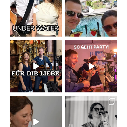
Unser Geheimtipp für die
So geht Party!
Trauung
Was für eine tolle
...
Wir
...
46
0
35
0
Unser Kennenlernen vor 15
Sommer, Sonne, Gefühle bei der
Jahren
Agape!
...
Vor 15
...
41
0
36
0