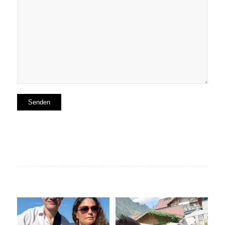
Under Water (@officialavec
Livemusik, Urlaubsfeeling und
Acoustic Cover)
...
gute Drinks
...
48
4
20
0