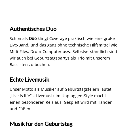
Authentisches Duo
Schon als
Duo
klingt Coverage praktisch wie eine große
Live-Band, und das ganz ohne technische Hilfsmittel wie
Midi-Files, Drum-Computer usw. Selbstverständlich sind
wir auch bei Geburtstagspartys als Trio mit unserem
Bassisten zu buchen.
Echte Livemusik
Unser Motto als Musiker auf Geburtstagsfeiern lautet:
„Live is life“ – Livemusik im Unplugged-Style macht
einen besonderen Reiz aus. Gespielt wird mit Händen
und Füßen.
Musik für den Geburtstag
Ob zum
Tanzen
, Mitsingen oder einfach nur zum
Zuhören, für jedes Geburtstagsfest in Österreich haben
wir die richtige Musik im Gepäck. Macht Euch ein