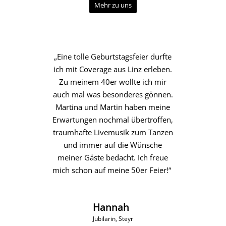
Mehr zu uns
„Liebe beide, vielen Dank nochmal
„Eine tolle Geburtstagsfeier durfte
ich mit Coverage aus Linz erleben.
für euren hervorragenden Auftritt
Zu meinem 40er wollte ich mir
und die perfekte musikalische
auch mal was besonderes gönnen.
Begleitung meiner
Martina und Martin haben meine
Geburtstagsfeier! Wir können
Erwartungen nochmal übertroffen,
Coverage uneingeschränkt
traumhafte Livemusik zum Tanzen
weiterempfehlen.“
und immer auf die Wünsche
meiner Gäste bedacht. Ich freue
Alexander El-Rayes
mich schon auf meine 50er Feier!“
Jubilar
Hannah
HÖRT MAL REIN
Jubilarin, Steyr