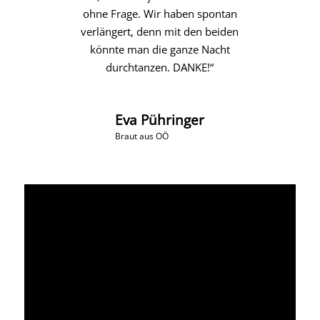
ohne Frage. Wir haben spontan
verlängert, denn mit den beiden
könnte man die ganze Nacht
durchtanzen. DANKE!“
Eva Pühringer
Braut aus OÖ
https://www.youtube.com/watch?
v=QqxJ8FvKghI&list=PL76nmvcmWVL-
zG_PY0wnPUKfHtB25nJx-&index=2