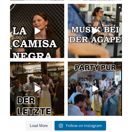
La Camisa Negra
Musik bei der Agape
Wir lieben
...
Was passiert
...
49
0
54
4
Abschlusslied der Hochzeit
Party pur mit mit den besten Hits
für Jung und Alt
...
Was für ein
...
55
0
53
0
Follow on Instagram
Load More