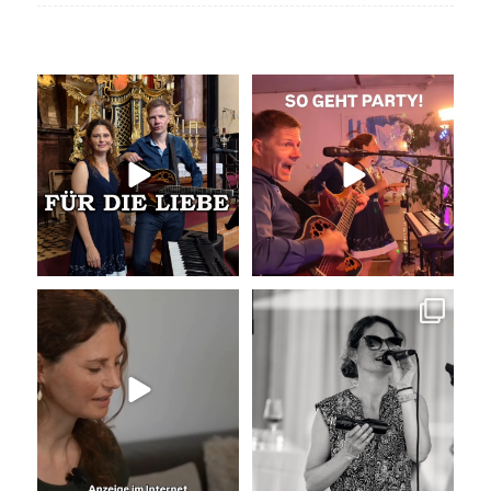
Unser Geheimtipp für die
So geht Party!
Trauung
Was für eine tolle
...
Wir
...
32
0
19
0
Unser Kennenlernen vor 15
Sommer, Sonne, Gefühle bei der
Jahren
Agape!
...
Vor 15
...
41
0
33
0