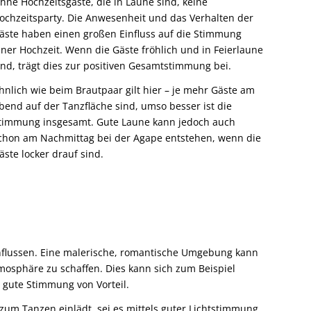
hne Hochzeitsgäste, die in Laune sind, keine
ochzeitsparty. Die Anwesenheit und das Verhalten der
äste haben einen großen Einfluss auf die Stimmung
iner Hochzeit. Wenn die Gäste fröhlich und in Feierlaune
ind, trägt dies zur positiven Gesamtstimmung bei.
hnlich wie beim Brautpaar gilt hier – je mehr Gäste am
bend auf der Tanzfläche sind, umso besser ist die
timmung insgesamt. Gute Laune kann jedoch auch
chon am Nachmittag bei der Agape entstehen, wenn die
äste locker drauf sind.
nflussen. Eine malerische, romantische Umgebung kann
osphäre zu schaffen. Dies kann sich zum Beispiel
e gute Stimmung von Vorteil.
zum Tanzen einlädt, sei es mittels guter Lichtstimmung,