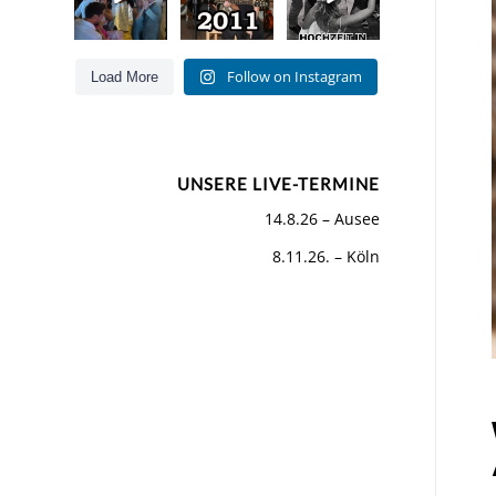
Hits für Jung
Hoamat
und Alt
...
Als wir
...
Letztes
...
55
160
49
0
Follow on Instagram
Load More
26
5
UNSERE LIVE-TERMINE
14.8.26 – Ausee
8.11.26. – Köln