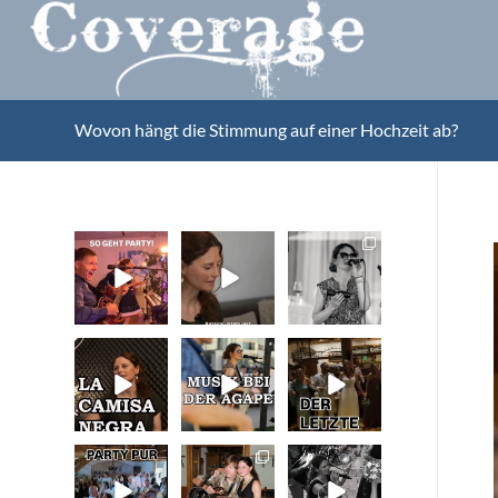
Wovon hängt die Stimmung auf einer Hochzeit ab?
So geht Party!
Unser
Sommer,
Kennenlernen
Sonne,
vor 15 Jahren
Gefühle bei
Was für eine
der Agape!
tolle
...
Vor 15
...
...
29
32
41
0
La Camisa
Musik bei der
Abschlusslied
0
0
Negra
Agape
der Hochzeit
Wir lieben
...
Was passiert
...
Was für ein
...
48
52
53
0
4
0
Party pur mit
Die Liebe zur
Hochzeitspart
mit den besten
Musik bleibt!
y in der