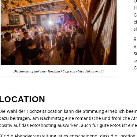
O
H
G
e
s
Ä
A
S
s
G
Die Stimmung auf einer Hochzeit hängt von vielen Faktoren ab!
LOCATION
Die Wahl der Hochzeitslocation kann die Stimmung erheblich beei
dazu beitragen, am Nachmittag eine romantische und fröhliche Atm
positiv auf das Fotoshooting auswirken, auch für gute Fotos ist ein
Für die Abendveranstaltung ist es entscheidend, dass die Location 