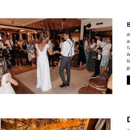
B
A
a
T
W
f
g