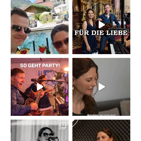
Livemusik, Urlaubsfeeling und
Unser Geheimtipp für die
gute Drinks
...
Trauung
Wir
...
18
0
30
0
So geht Party!
Unser Kennenlernen vor 15
Jahren
Was für eine tolle
...
Vor 15
...
35
0
34
0
Sommer, Sonne, Gefühle bei der
La Camisa Negra
Agape!
...
Wir lieben
...