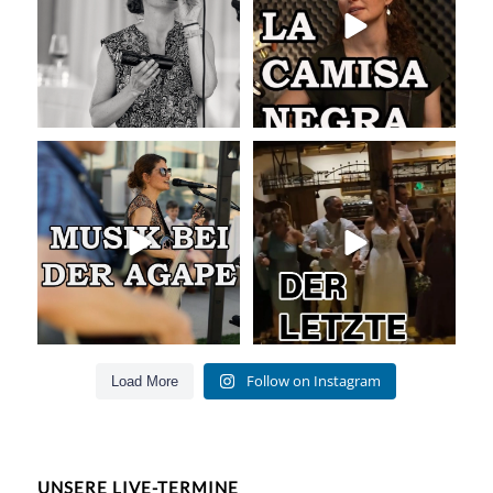
41
0
50
0
Musik bei der Agape
Abschlusslied der Hochzeit
Was passiert
...
Was für ein
...
54
4
53
0
Follow on Instagram
Load More
UNSERE LIVE-TERMINE