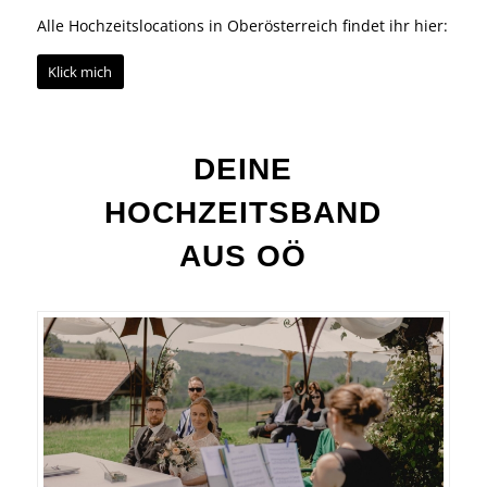
Auch die
Eidenberger Alm
im Mühlviertel und der große
Loryhof
im
Innviertel
zählen zu unseren
Lieblingslocations als Hochzeitsband.
Alle Hochzeitslocations in Oberösterreich findet ihr hier:
Klick mich
DEINE
HOCHZEITSBAND
AUS OÖ