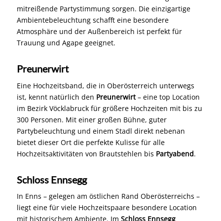
Das
Oberbauergut
in Leonding ist eine brandneue
Location mit einem wunderschönen Gewölbe für die
Tafel und einem inspirierenden, modernen Barbereich,
in dem wir als Hochzeitsband immer wieder gern für
mitreißende Partystimmung sorgen. Die einzigartige
Ambientebeleuchtung schafft eine besondere
Atmosphäre und der Außenbereich ist perfekt für
Trauung und Agape geeignet.
Preunerwirt
Eine Hochzeitsband, die in Oberösterreich unterwegs
ist, kennt natürlich den
Preunerwirt
– eine top Location
im Bezirk Vöcklabruck für größere Hochzeiten mit bis zu
300 Personen. Mit einer großen Bühne, guter
Partybeleuchtung und einem Stadl direkt nebenan
bietet dieser Ort die perfekte Kulisse für alle
Hochzeitsaktivitäten von Brautstehlen bis
Partyabend
.
Schloss Ennsegg