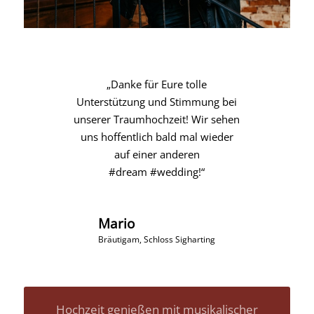
„Diese Band hat unseren Tag
perfektioniert… Eigentlich gibt es
kaum mehr zu sagen. Wenn die
Musik passt, passt die Stimmung,
passen die Leute… Unvergesslich!
So schön weil sie ihr Herz dabei
haben, auf Wünsche eingehen und
man keine Nummer ist! Danke
Martina und Martin“
Sabine Dürnberger
Braut, Innviertel