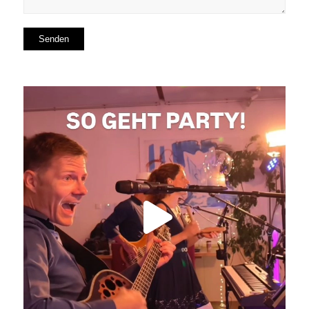
So geht Party!
Was für eine tolle
...
29
0