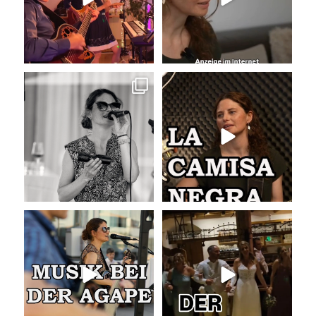
Sommer, Sonne, Gefühle bei der
La Camisa Negra
Agape!
...
Wir lieben
...
41
0
48
0
Musik bei der Agape
Abschlusslied der Hochzeit
Was passiert
...
Was für ein
...
52
4
53
0