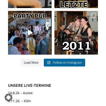
Party pur mit mit den besten Hits
Die Liebe zur Musik bleibt!
für Jung und Alt
...
Als wir
...
55
0
160
26
Follow on Instagram
Load More
UNSERE LIVE-TERMINE
14.8.26 – Ausee
8.11.26. – Köln