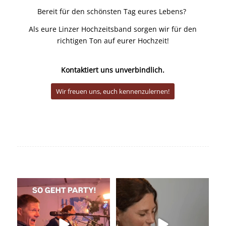
Bereit für den schönsten Tag eures Lebens?
Als eure Linzer Hochzeitsband sorgen wir für den
richtigen Ton auf eurer Hochzeit!
Kontaktiert uns unverbindlich.
Wir freuen uns, euch kennenzulernen!
So geht Party!
Unser Kennenlernen vor 15
Jahren
Was für eine tolle
...
Vor 15
...
29
0
32
0