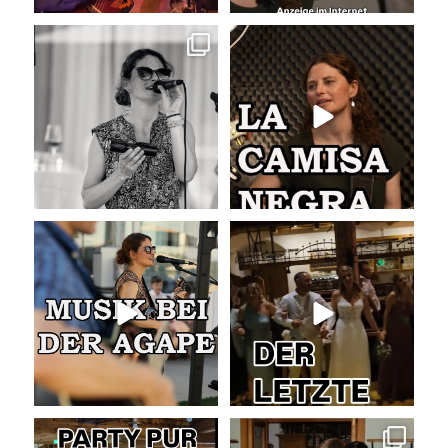
Sommer, Sonne, Gefühle bei der
La Camisa Negra
Agape!
...
Wir lieben
...
41
0
48
0
Musik bei der Agape
Abschlusslied der Hochzeit
Was passiert
...
Was für ein
...
53
4
53
0
Party pur mit mit den besten Hits
Die Liebe zur Musik bleibt!