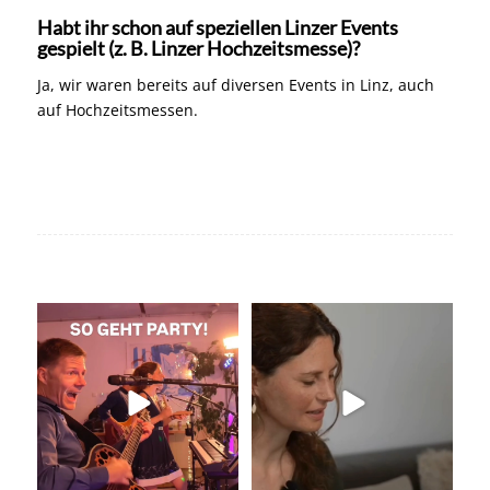
Habt ihr schon auf speziellen Linzer Events
gespielt (z. B. Linzer Hochzeitsmesse)?
Ja, wir waren bereits auf diversen Events in Linz, auch
auf Hochzeitsmessen.
So geht Party!
Unser Kennenlernen vor 15
Jahren
Was für eine tolle
...
Vor 15
...
32
0
33
0