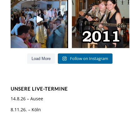
für Jung und Alt
...
Als wir
...
55
0
160
26
Follow on Instagram
Load More
UNSERE LIVE-TERMINE
14.8.26 – Ausee
8.11.26. – Köln