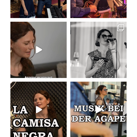
Unser Kennenlernen vor 15
Sommer, Sonne, Gefühle bei der
Jahren
Agape!
...
Vor 15
...
41
0
36
0
La Camisa Negra
Musik bei der Agape
Wir lieben
...
Was passiert
...
51
0
54
4