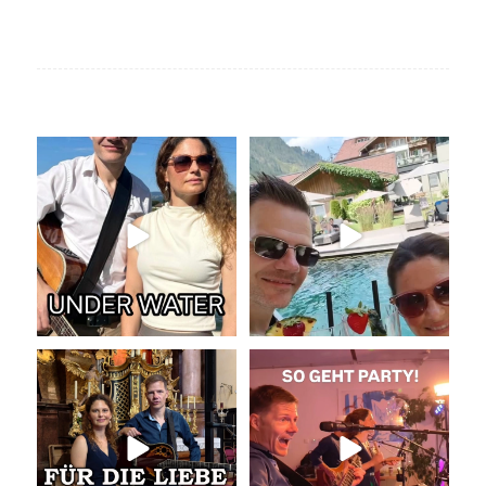
Under Water (@officialavec
Livemusik, Urlaubsfeeling und
Acoustic Cover)
...
gute Drinks
...
48
4
20
0
Unser Geheimtipp für die
So geht Party!
Trauung
Was für eine tolle
...
Wir
...
46
0
35
0