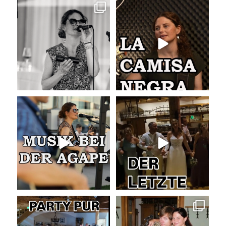
Sommer, Sonne, Gefühle bei der
La Camisa Negra
Agape!
...
Wir lieben
...
41
0
48
0
Musik bei der Agape
Abschlusslied der Hochzeit
Was passiert
...
Was für ein
...
52
4
53
0
Party pur mit mit den besten Hits
Die Liebe zur Musik bleibt!
für Jung und Alt
...
Als wir
...