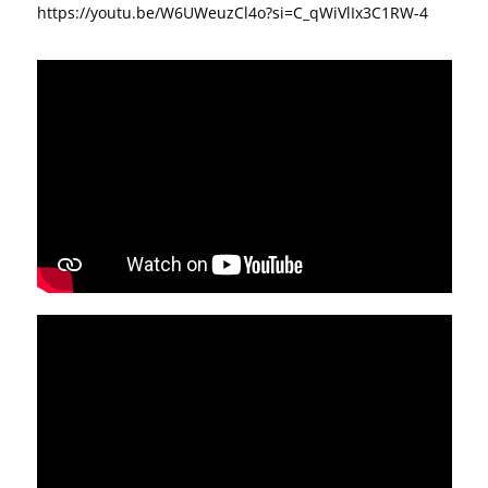
https://youtu.be/W6UWeuzCl4o?si=C_qWiVlIx3C1RW-4