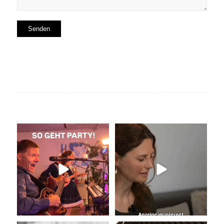
So geht Party!
Unser Kennenlernen vor 15
Jahren
Was für eine tolle
...
Vor 15
...
29
0
32
0