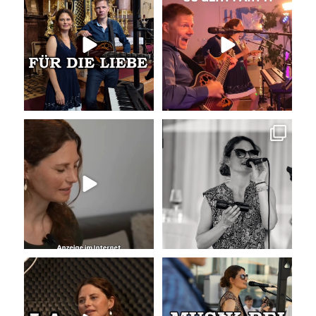
Trauung
Was für eine tolle
...
Wir
...
34
0
26
0
Unser Kennenlernen vor 15
Sommer, Sonne, Gefühle bei der
Jahren
Agape!
...
Vor 15
...
41
0
34
0
La Camisa Negra
Musik bei der Agape
Wir lieben
...
Was passiert
...
49
0
54
4