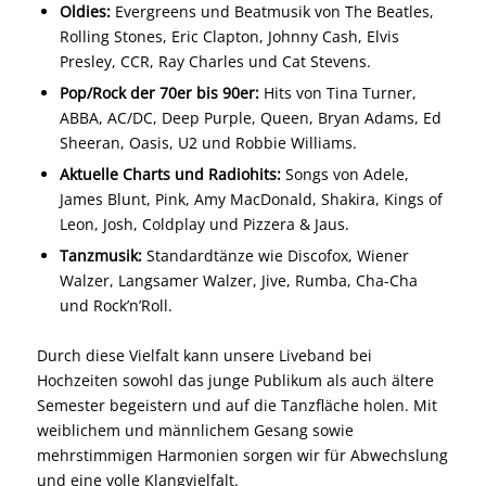
Oldies:
Evergreens und Beatmusik von The Beatles,
Rolling Stones, Eric Clapton, Johnny Cash, Elvis
Presley, CCR, Ray Charles und Cat Stevens.
Pop/Rock der 70er bis 90er:
Hits von Tina Turner,
ABBA, AC/DC, Deep Purple, Queen, Bryan Adams, Ed
Sheeran, Oasis, U2 und Robbie Williams.
Aktuelle Charts und Radiohits:
Songs von Adele,
James Blunt, Pink, Amy MacDonald, Shakira, Kings of
Leon, Josh, Coldplay und Pizzera & Jaus.
Tanzmusik:
Standardtänze wie Discofox, Wiener
Walzer, Langsamer Walzer, Jive, Rumba, Cha-Cha
und Rock’n’Roll.
Durch diese Vielfalt kann unsere Liveband bei
Hochzeiten sowohl das junge Publikum als auch ältere
Semester begeistern und auf die Tanzfläche holen. Mit
weiblichem und männlichem Gesang sowie
mehrstimmigen Harmonien sorgen wir für Abwechslung
und eine volle Klangvielfalt.