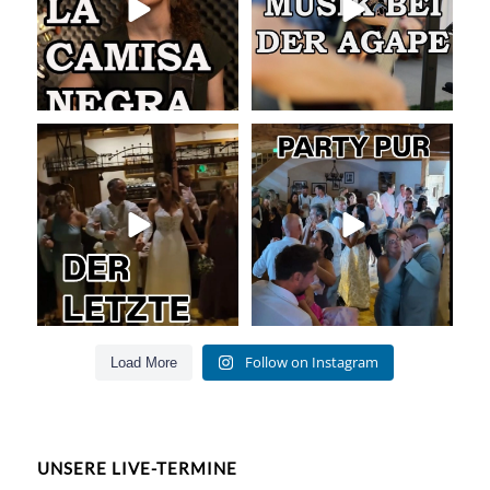
Abschlusslied der Hochzeit
Party pur mit mit den besten Hits
für Jung und Alt
...
Was für ein
...
55
0
53
0
Follow on Instagram
Load More
UNSERE LIVE-TERMINE