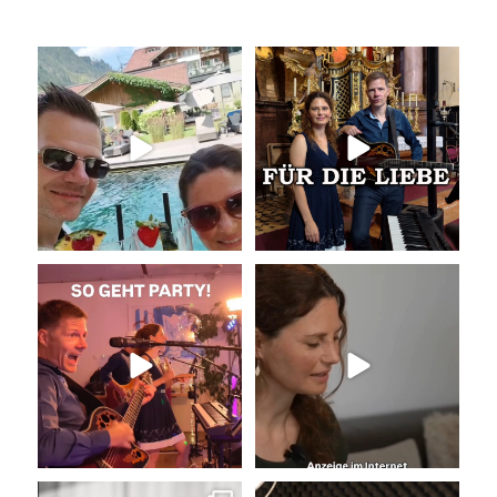
Livemusik, Urlaubsfeeling und
Unser Geheimtipp für die
gute Drinks
...
Trauung
Wir
...
18
0
30
0
So geht Party!
Unser Kennenlernen vor 15
Jahren
Was für eine tolle
...
Vor 15
...
35
0
34
0