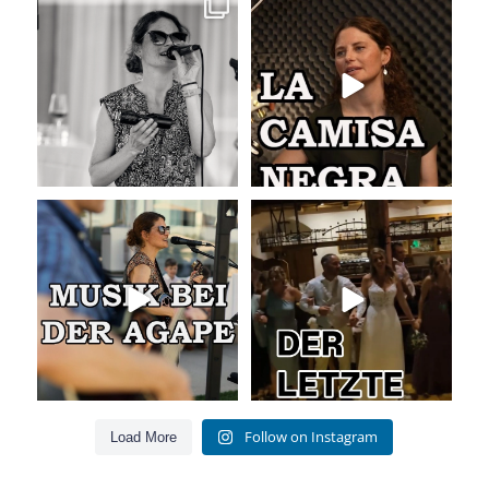
Sommer, Sonne, Gefühle bei der
La Camisa Negra
Agape!
...
Wir lieben
...
41
0
50
0
Musik bei der Agape
Abschlusslied der Hochzeit
Was passiert
...
Was für ein
...
54
4
53
0
Follow on Instagram
Load More