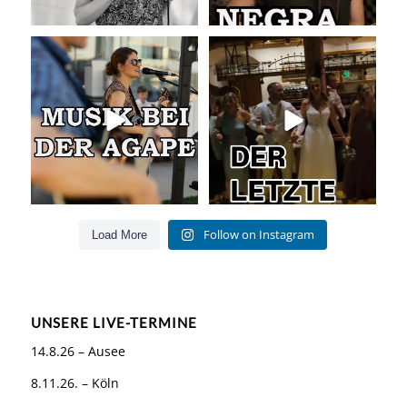
Musik bei der Agape
Abschlusslied der Hochzeit
Was passiert
...
Was für ein
...
54
4
53
0
Follow on Instagram
Load More
UNSERE LIVE-TERMINE
14.8.26 – Ausee
8.11.26. – Köln