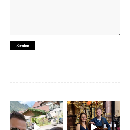
Livemusik, Urlaubsfeeling und
Unser Geheimtipp für die
gute Drinks
...
Trauung
Wir
...
18
0
30
0