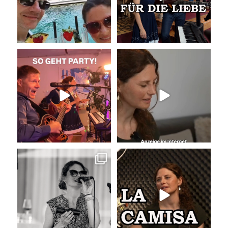
So geht Party!
Unser Kennenlernen vor 15
Jahren
Was für eine tolle
...
Vor 15
...
35
0
34
0
Sommer, Sonne, Gefühle bei der
La Camisa Negra
Agape!
...
Wir lieben
...
41
0
50
0