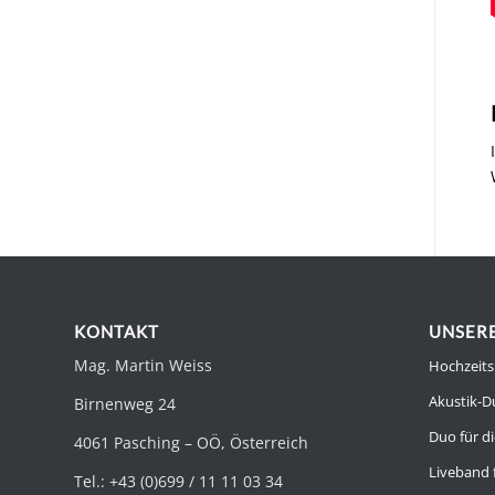
KONTAKT
UNSERE
Mag. Martin Weiss
Hochzeits
Akustik-D
Birnenweg 24
Duo für di
4061 Pasching – OÖ, Österreich
Liveband 
Tel.: +43 (0)699 / 11 11 03 34