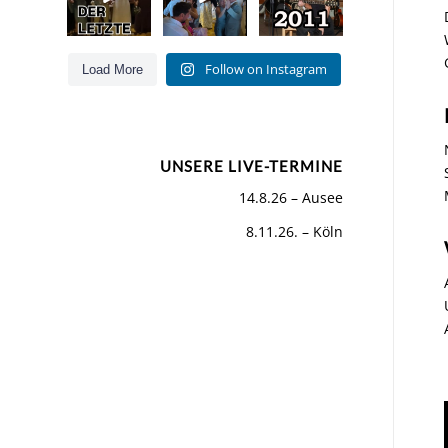
Hits für Jung
und Alt
...
Was für ein
...
Als wir
...
55
53
160
0
Follow on Instagram
Load More
0
26
UNSERE LIVE-TERMINE
14.8.26 – Ausee
8.11.26. – Köln