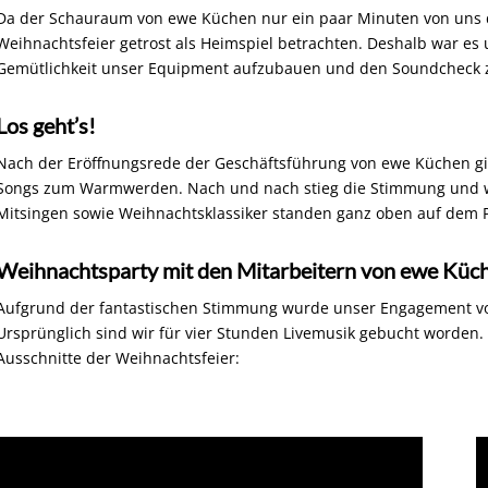
Da der Schauraum von ewe Küchen nur ein paar Minuten von uns da
Weihnachtsfeier
getrost als
Heimspiel
betrachten. Deshalb war es un
Gemütlichkeit unser
Equipment
aufzubauen und den Soundcheck z
Los geht’s!
Nach der Eröffnungsrede der Geschäftsführung von ewe Küchen ging
Songs zum Warmwerden. Nach und nach stieg die Stimmung und wir
Mitsingen
sowie Weihnachtsklassiker standen ganz oben auf dem
Weihnachtsparty mit den Mitarbeitern von ewe Küc
Aufgrund der fantastischen Stimmung wurde unser Engagement vo
Ursprünglich sind wir für vier Stunden
Livemusik
gebucht worden. I
Ausschnitte der Weihnachtsfeier: