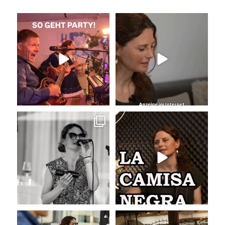
So geht Party!
Unser Kennenlernen vor 15
Jahren
Was für eine tolle
...
Vor 15
...
29
0
32
0
Sommer, Sonne, Gefühle bei der
La Camisa Negra
Agape!
...
Wir lieben
...
41
0
48
0
Musik bei der Agape
Abschlusslied der Hochzeit