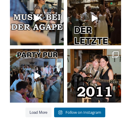
Was passiert
...
Was für ein
...
52
4
53
0
Party pur mit mit den besten Hits
Die Liebe zur Musik bleibt!
für Jung und Alt
...
Als wir
...
55
0
160
26
Follow on Instagram
Load More