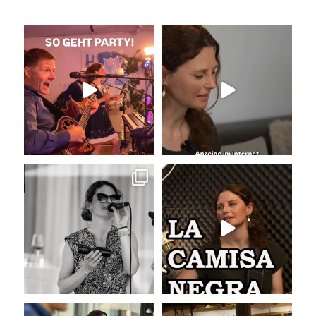
So geht Party!
Unser Kennenlernen vor 15
Jahren
Was für eine tolle
...
Vor 15
...
27
0
31
0
Sommer, Sonne, Gefühle bei der
La Camisa Negra
Agape!
...
Wir lieben
...
41
0
47
0