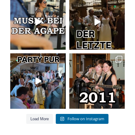
Musik bei der Agape
Abschlusslied der Hochzeit
Was passiert
...
Was für ein
...
52
4
53
0
Party pur mit mit den besten Hits
Die Liebe zur Musik bleibt!
für Jung und Alt
...
Als wir
...
55
0
160
26
Follow on Instagram
Load More