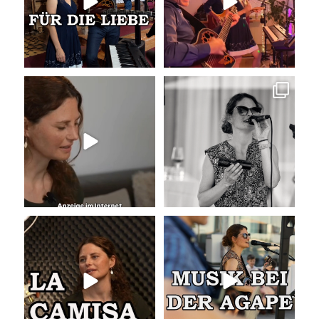
26
0
Unser Kennenlernen vor 15
Sommer, Sonne, Gefühle bei der
Jahren
Agape!
...
Vor 15
...
41
0
34
0
La Camisa Negra
Musik bei der Agape
Wir lieben
...
Was passiert
...
49
0
54
4