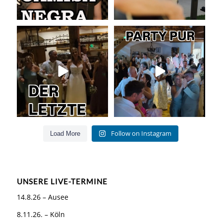
Abschlusslied der Hochzeit
Party pur mit mit den besten Hits
für Jung und Alt
...
Was für ein
...
55
0
53
0
Follow on Instagram
Load More
UNSERE LIVE-TERMINE
14.8.26 – Ausee
8.11.26. – Köln