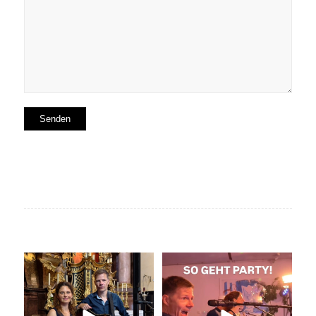
Unser Geheimtipp für die
So geht Party!
Trauung
Was für eine tolle
...
Wir
...
34
0