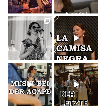
Sommer, Sonne, Gefühle bei der
La Camisa Negra
Agape!
...
Wir lieben
...
41
0
50
0
Musik bei der Agape
Abschlusslied der Hochzeit
Was passiert
...
Was für ein
...
54
4
53
0