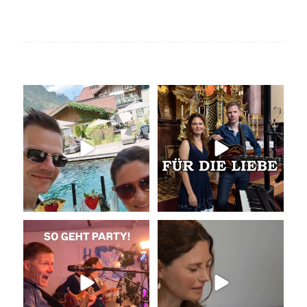
Livemusik, Urlaubsfeeling und
Unser Geheimtipp für die
gute Drinks
...
Trauung
Wir
...
18
0
33
0
So geht Party!
Unser Kennenlernen vor 15
Jahren
Was für eine tolle
...
Vor 15
...
38
0
35
0