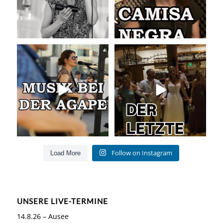
Musik bei der Agape
Abschlusslied der Hochzeit
Was passiert
...
Was für ein
...
54
4
53
0
Follow on Instagram
Load More
UNSERE LIVE-TERMINE
14.8.26 – Ausee