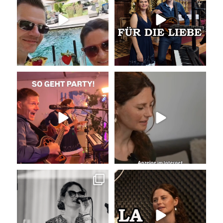
Wir
...
18
0
30
0
So geht Party!
Unser Kennenlernen vor 15
Jahren
Was für eine tolle
...
Vor 15
...
35
0
34
0
Sommer, Sonne, Gefühle bei der
La Camisa Negra
Agape!
...
Wir lieben
...
41
0
50
0