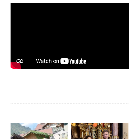
Livemusik, Urlaubsfeeling und
Unser Geheimtipp für die
gute Drinks
...
Trauung