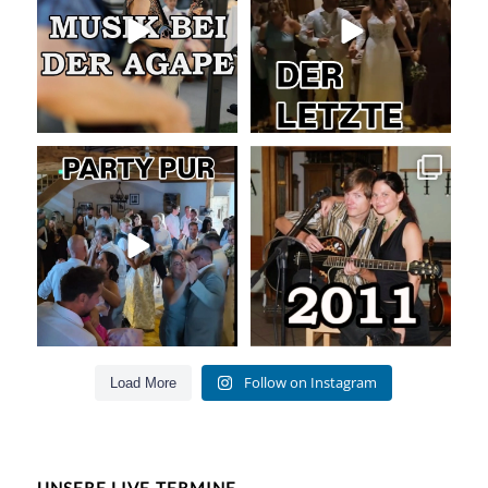
52
4
53
0
Party pur mit mit den besten Hits
Die Liebe zur Musik bleibt!
für Jung und Alt
...
Als wir
...
55
0
160
26
Follow on Instagram
Load More