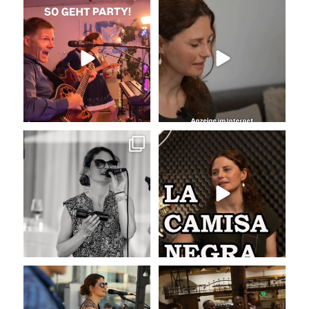
So geht Party!
Unser Kennenlernen vor 15
Jahren
Was für eine tolle
...
Vor 15
...
29
0
32
0
Sommer, Sonne, Gefühle bei der
La Camisa Negra
Agape!
...
Wir lieben
...
41
0
48
0
Musik bei der Agape
Abschlusslied der Hochzeit
Was passiert
...
Was für ein
...