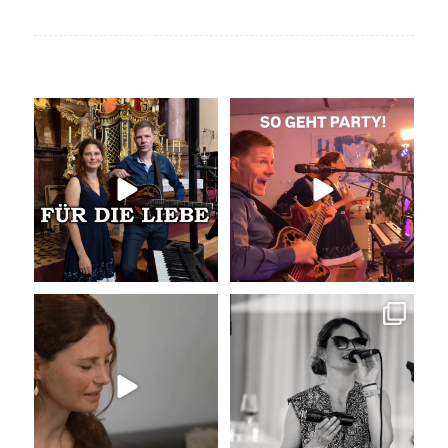
Unser Geheimtipp für die
So geht Party!
Trauung
Was für eine tolle
...
Wir
...
35
0
29
0
Unser Kennenlernen vor 15
Sommer, Sonne, Gefühle bei der
Jahren
Agape!
...
Vor 15
...
41
0
34
0