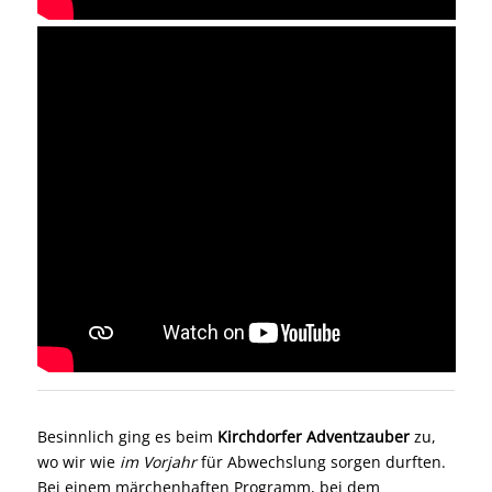
Besinnlich ging es beim
Kirchdorfer Adventzauber
zu,
wo wir wie
im Vorjahr
für Abwechslung sorgen durften.
Bei einem märchenhaften Programm, bei dem