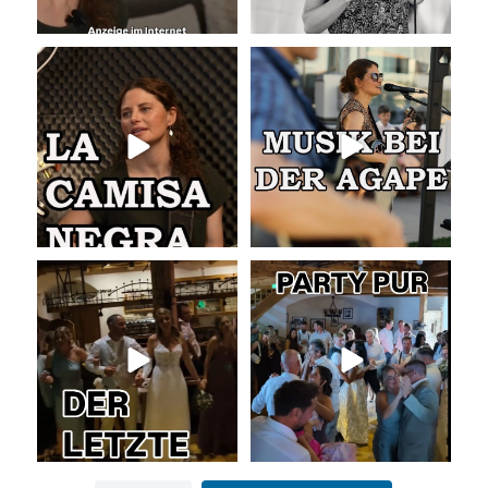
La Camisa Negra
Musik bei der Agape
Wir lieben
...
Was passiert
...
50
0
54
4
Abschlusslied der Hochzeit
Party pur mit mit den besten Hits
für Jung und Alt
...
Was für ein
...
55
0
53
0