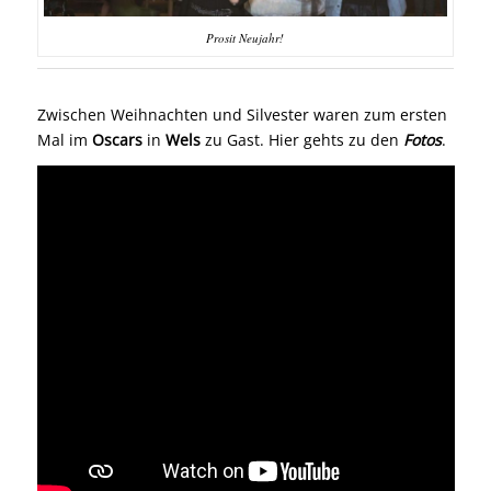
Prosit Neujahr!
Zwischen Weihnachten und Silvester waren zum ersten
Mal im
Oscars
in
Wels
zu Gast. Hier gehts zu den
Fotos
.