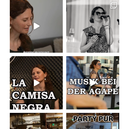
Unser Kennenlernen vor 15
Sommer, Sonne, Gefühle bei der
Jahren
Agape!
...
Vor 15
...
41
0
34
0
La Camisa Negra
Musik bei der Agape
Wir lieben
...
Was passiert
...
50
0
54
4
Abschlusslied der Hochzeit
Party pur mit mit den besten Hits
für Jung und Alt
...
Was für ein
...