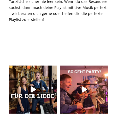
Tanzfläche sicher nie leer sein. Wenn du das Besondere
suchst, dann mach deine Playlist mit Live-Musik perfekt
– wir beraten dich gerne oder helfen dir, die perfekte
Playlist zu erstellen!
Unser Geheimtipp für die
So geht Party!
Trauung
Was für eine tolle
...
Wir
...
35
0
29
0