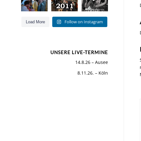
Hits für Jung
Hoamat
und Alt
...
Als wir
...
Letztes
...
55
160
49
0
Follow on Instagram
Load More
26
5
UNSERE LIVE-TERMINE
14.8.26 – Ausee
8.11.26. – Köln