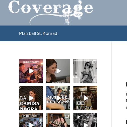
Pfarrball St. Konrad
So geht Party!
Unser
Sommer,
Kennenlernen
Sonne,
vor 15 Jahren
Gefühle bei
Was für eine
der Agape!
tolle
...
Vor 15
...
...
29
32
41
0
La Camisa
Musik bei der
Abschlusslied
0
0
Negra
Agape
der Hochzeit
Wir lieben
...
Was passiert
...
Was für ein
...
48
52
53
0
4
0
Party pur mit
Die Liebe zur
Hochzeitspart
mit den besten
Musik bleibt!
y in der