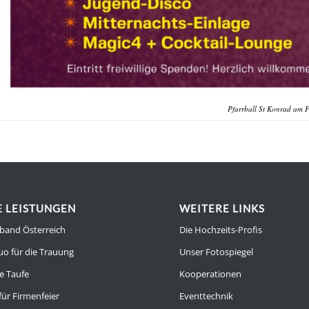
Pfarrball St Konrad am 
 LEISTUNGEN
WEITERE LINKS
band Österreich
Die Hochzeits-Profis
uo für die Trauung
Unser Fotospiegel
e Taufe
Kooperationen
für Firmenfeier
Eventtechnik