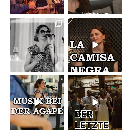
Sommer, Sonne, Gefühle bei der
La Camisa Negra
Agape!
...
Wir lieben
...
41
0
48
0
Musik bei der Agape
Abschlusslied der Hochzeit
Was passiert
...
Was für ein
...
53
4
53
0