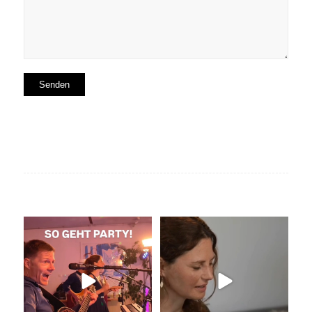
So geht Party!
Unser Kennenlernen vor 15
Jahren
Was für eine tolle
...
Vor 15
...
32
0
33
0