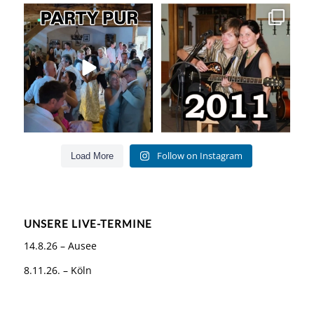
Party pur mit mit den besten Hits
Die Liebe zur Musik bleibt!
für Jung und Alt
...
Als wir
...
55
0
160
26
Follow on Instagram
Load More
UNSERE LIVE-TERMINE
14.8.26 – Ausee
8.11.26. – Köln