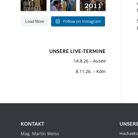
Hits für Jung
und Alt
...
Was für ein
...
Als wir
...
55
53
160
0
Follow on Instagram
Load More
0
26
UNSERE LIVE-TERMINE
14.8.26 – Ausee
8.11.26. – Köln
KONTAKT
UNSERE
Mag. Martin Weiss
Hochzeits