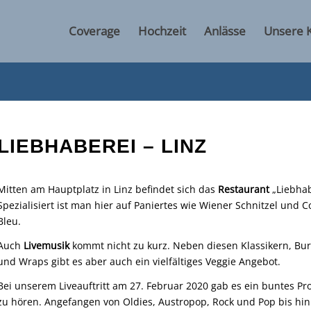
Coverage
Hochzeit
Anlässe
Unsere 
LIEBHABEREI – LINZ
Mitten am Hauptplatz in Linz befindet sich das
Restaurant
„Liebhab
Spezialisiert ist man hier auf Paniertes wie Wiener Schnitzel und 
Bleu.
Auch
Livemusik
kommt nicht zu kurz. Neben diesen Klassikern, Bu
und Wraps gibt es aber auch ein vielfältiges Veggie Angebot.
Bei unserem Liveauftritt am 27. Februar 2020 gab es ein buntes 
zu hören. Angefangen von Oldies, Austropop, Rock und Pop bis hin