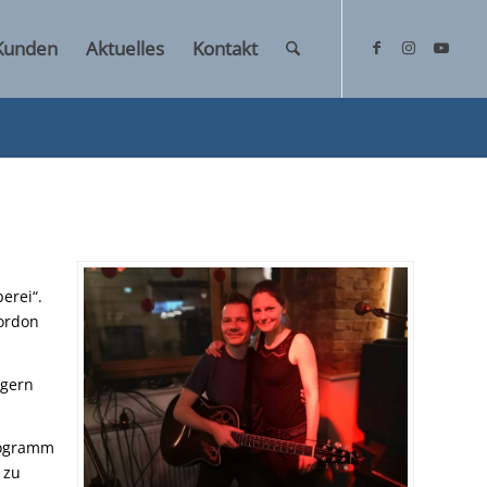
Kunden
Aktuelles
Kontakt
erei“.
Cordon
rgern
Programm
 zu