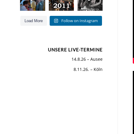
Hits für Jung
Hoamat
und Alt
...
Als wir
...
Letztes
...
55
160
49
0
Follow on Instagram
Load More
26
5
UNSERE LIVE-TERMINE
14.8.26 – Ausee
8.11.26. – Köln