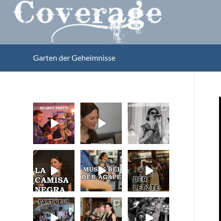
Garten der Geheimnisse
So geht Party!
Unser
Sommer,
Kennenlernen
Sonne,
vor 15 Jahren
Gefühle bei
Was für eine
der Agape!
tolle
...
Vor 15
...
...
32
33
41
0
La Camisa
Musik bei der
Abschlusslied
0
0
Negra
Agape
der Hochzeit
Wir lieben
...
Was passiert
...
Was für ein
...
48
53
53
0
4
0
Party pur mit
Die Liebe zur
Hochzeitspart
mit den besten
Musik bleibt!
y in der