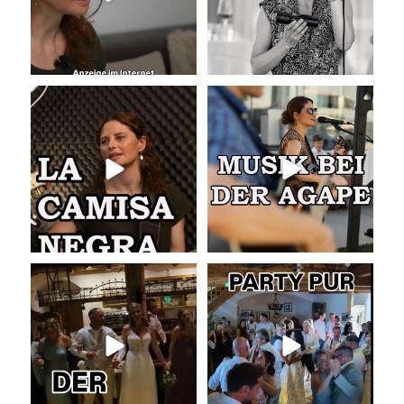
La Camisa Negra
Musik bei der Agape
Wir lieben
...
Was passiert
...
50
0
54
4
Abschlusslied der Hochzeit
Party pur mit mit den besten Hits
für Jung und Alt
...
Was für ein
...
55
0
53
0