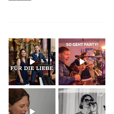
Unser Geheimtipp für die
So geht Party!
Trauung
Was für eine tolle
...
Wir
...
35
0
29
0
Unser Kennenlernen vor 15
Sommer, Sonne, Gefühle bei der
Jahren
Agape!
...
Vor 15
...
41
0
34
0